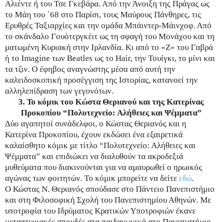
Αλιέντε ή του Τσε Γκεβάρα. Από την Άνοιξη της Πράγας ως
το Μάη του ΄68 στο Παρίσι, τους Μαύρους Πάνθηρες, τις
Ερυθρές Ταξιαρχίες και την ομάδα Μπάιντερ-Μάινχοφ. Από
το σκάνδαλο Γουότεργκέιτ ως τη σφαγή του Μονάχου και τη
ματωμένη Κυριακή στην Ιρλανδία. Κι από το «Ζ» του Γαβρά
ή το Imagine των Beatles ως το Hair, την Τουίγκι, το μίνι και
τα τζιν. Ο έφηβος αναγνώστης μέσα από αυτή την
καλειδοσκοπική προσέγγιση της Ιστορίας, κατανοεί την
αλληλεπίδραση των γεγονότων.
3. Το κόμικ του Κώστα Θεριανού και της Κατερίνας
Προκοπίου “Πολυτεχνείο: Αλήθειες και Ψέμματα”
Δύο αγαπητοί συνάδελφοι, ο Κώστας Θεριανός και η
Κατερίνα Προκοπίου, έχουν εκδώσει ένα εξαιρετικά
καλαίσθητο κόμικ με τίτλο “Πολυτεχνείο: Αλήθειες και
Ψέμματα” και επιδιώκει να διαλυθούν τα ακροδεξιά
μυθεύματα που διακινούνται για να αμαυρωθεί ο ηρωικός
αγώνας των φοιτητών. Το κόμικ μπορείτε να δείτε
εδώ
.
Ο Κώστας Ν. Θεριανός σπούδασε στο Πάντειο Πανεπιστήμιο
και στη Φιλοσοφική Σχολή του Πανεπιστημίου Αθηνών. Με
υποτροφία του Ιδρύματος Κρατικών Υποτροφιών έκανε
μεταπτυχιακές σπουδές στα παιδαγωγικά στο Πανεπιστήμιο