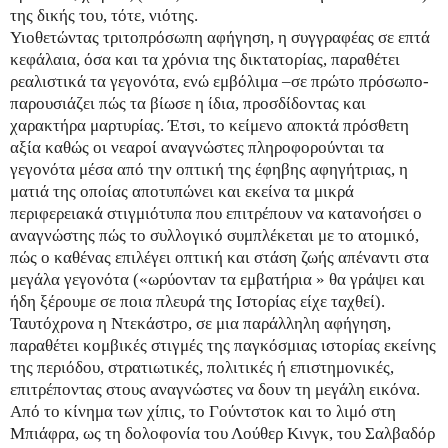
της δικής του, τότε, νιότης.
Υιοθετώντας τριτοπρόσωπη αφήγηση, η συγγραφέας σε επτά
κεφάλαια, όσα και τα χρόνια της δικτατορίας, παραθέτει
ρεαλιστικά τα γεγονότα, ενώ εμβόλιμα –σε πρώτο πρόσωπο-
παρουσιάζει πώς τα βίωσε η ίδια, προσδίδοντας και
χαρακτήρα μαρτυρίας. Έτσι, το κείμενο αποκτά πρόσθετη
αξία καθώς οι νεαροί αναγνώστες πληροφορούνται τα
γεγονότα μέσα από την οπτική της έφηβης αφηγήτριας, η
ματιά της οποίας αποτυπώνει και εκείνα τα μικρά
περιφερειακά στιγμιότυπα που επιτρέπουν να κατανοήσει ο
αναγνώστης πώς το συλλογικό συμπλέκεται με το ατομικό,
πώς ο καθένας επιλέγει οπτική και στάση ζωής απέναντι στα
μεγάλα γεγονότα («ωρύονταν τα εμβατήρια » θα γράψει και
ήδη ξέρουμε σε ποια πλευρά της Ιστορίας είχε ταχθεί).
Ταυτόχρονα η Ντεκάστρο, σε μια παράλληλη αφήγηση,
παραθέτει κομβικές στιγμές της παγκόσμιας ιστορίας εκείνης
της περιόδου, στρατιωτικές, πολιτικές ή επιστημονικές,
επιτρέποντας στους αναγνώστες να δουν τη μεγάλη εικόνα.
Από το κίνημα των χίπις, το Γούντστοκ και το λιμό στη
Μπιάφρα, ως τη δολοφονία του Λούθερ Κινγκ, του Σαλβαδόρ