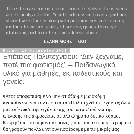
This site uses cookies from Google to deliver its services
Σ.Ι.Ε.Λ.Β.Ε.
and to analyze traffic. Your IP address and user-agent are
shared with Google along with performance and security
metrics to ensure quality of service, generate usage
Ο επίσημος ιστότοπος του Συλλόγου Ιδιωτικών
statistics, and to detect and address abuse.
Εκπαιδευτικών Λειτουργών Βόρειας Ελλάδας
LEARN MORE
GOT IT
Πέμπτη 16 Νοεμβρίου 2023
Επέτειος Πολυτεχνείου: “Δεν ξεχνάμε,
ποτέ πια φασισμός” – Παιδαγωγικό
υλικό για μαθητές, εκπαιδευτικούς και
γονείς.
Φέτος αποφασίσαμε να μην φτιάξουμε μια ακόμη
ανακοίνωση για την επέτειο του Πολυτεχνείου. Έχοντας όλοι
μας επίγνωση της γιγάντωσης του ρατσισμού και της
επέλασης της ακροδεξιάς σε ολόκληρο το δυτικό κόσμο,
θεωρήσαμε πιο σημαντικό ίσως, (μιας που τέτοια αφιερώματα
θα γραφούν πολλά), να συνεισφέρουμε με τις μικρές μας