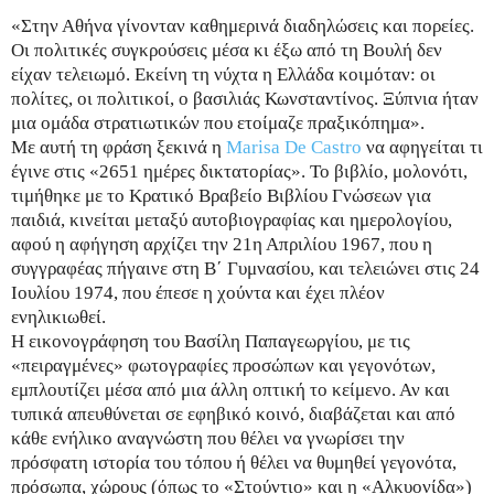
«Στην Αθήνα γίνονταν καθημερινά διαδηλώσεις και πορείες.
Οι πολιτικές συγκρούσεις μέσα κι έξω από τη Βουλή δεν
είχαν τελειωμό. Εκείνη τη νύχτα η Ελλάδα κοιμόταν: οι
πολίτες, οι πολιτικοί, ο βασιλιάς Κωνσταντίνος. Ξύπνια ήταν
μια ομάδα στρατιωτικών που ετοίμαζε πραξικόπημα».
Με αυτή τη φράση ξεκινά η
Marisa De Castro
να αφηγείται τι
έγινε στις «2651 ημέρες δικτατορίας». Το βιβλίο, μολονότι,
τιμήθηκε με το Κρατικό Βραβείο Βιβλίου Γνώσεων για
παιδιά, κινείται μεταξύ αυτοβιογραφίας και ημερολογίου,
αφού η αφήγηση αρχίζει την 21η Απριλίου 1967, που η
συγγραφέας πήγαινε στη Β΄ Γυμνασίου, και τελειώνει στις 24
Ιουλίου 1974, που έπεσε η χούντα και έχει πλέον
ενηλικιωθεί.
Η εικονογράφηση του Βασίλη Παπαγεωργίου, με τις
«πειραγμένες» φωτογραφίες προσώπων και γεγονότων,
εμπλουτίζει μέσα από μια άλλη οπτική το κείμενο. Αν και
τυπικά απευθύνεται σε εφηβικό κοινό, διαβάζεται και από
κάθε ενήλικο αναγνώστη που θέλει να γνωρίσει την
πρόσφατη ιστορία του τόπου ή θέλει να θυμηθεί γεγονότα,
πρόσωπα, χώρους (όπως το «Στούντιο» και η «Αλκυονίδα»)