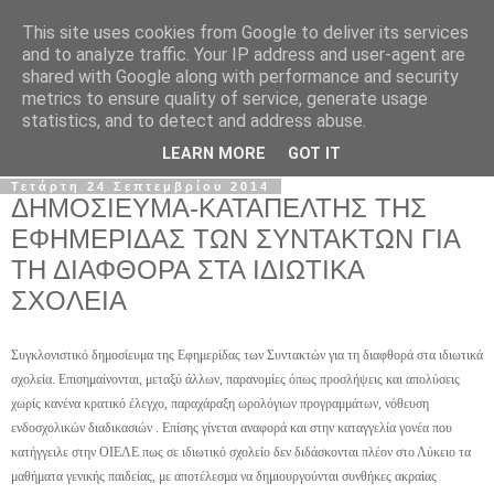
This site uses cookies from Google to deliver its services
Σ.Ι.Ε.Λ.Β.Ε.
and to analyze traffic. Your IP address and user-agent are
shared with Google along with performance and security
metrics to ensure quality of service, generate usage
Ο επίσημος ιστότοπος του Συλλόγου Ιδιωτικών
statistics, and to detect and address abuse.
Εκπαιδευτικών Λειτουργών Βόρειας Ελλάδας
LEARN MORE
GOT IT
Τετάρτη 24 Σεπτεμβρίου 2014
ΔΗΜΟΣΙΕΥΜΑ-ΚΑΤΑΠΕΛΤΗΣ ΤΗΣ
ΕΦΗΜΕΡΙΔΑΣ ΤΩΝ ΣΥΝΤΑΚΤΩΝ ΓΙΑ
ΤΗ ΔΙΑΦΘΟΡΑ ΣΤΑ ΙΔΙΩΤΙΚΑ
ΣΧΟΛΕΙΑ
Συγκλονιστικό δημοσίευμα της Εφημερίδας των Συντακτών για τη διαφθορά στα ιδιωτικά
σχολεία. Επισημαίνονται, μεταξύ άλλων, παρανομίες όπως προσλήψεις και απολύσεις
χωρίς κανένα κρατικό έλεγχο, παραχάραξη ωρολόγιων προγραμμάτων, νόθευση
ενδοσχολικών διαδικασιών . Επίσης γίνεται αναφορά και στην καταγγελία γονέα που
κατήγγειλε στην ΟΙΕΛΕ πως σε ιδιωτικό σχολείο δεν διδάσκονται πλέον στο Λύκειο τα
μαθήματα γενικής παιδείας, με αποτέλεσμα να δημιουργούνται συνθήκες ακραίας