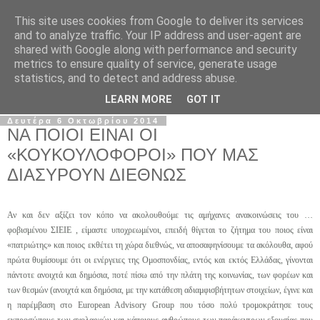
This site uses cookies from Google to deliver its services
Σ.Ι.Ε.Λ.Β.Ε.
and to analyze traffic. Your IP address and user-agent are
shared with Google along with performance and security
metrics to ensure quality of service, generate usage
Ο επίσημος ιστότοπος του Συλλόγου Ιδιωτικών
statistics, and to detect and address abuse.
Εκπαιδευτικών Λειτουργών Βόρειας Ελλάδας
LEARN MORE
GOT IT
Δευτέρα 6 Οκτωβρίου 2014
ΝΑ ΠΟΙΟΙ ΕΙΝΑΙ ΟΙ
«ΚΟΥΚΟΥΛΟΦΟΡΟΙ» ΠΟΥ ΜΑΣ
ΔΙΑΣΥΡΟΥΝ ΔΙΕΘΝΩΣ
Αν και δεν αξίζει τον κόπο να ακολουθούμε τις αμήχανες ανακοινώσεις του …
φοβισμένου ΣΙΕΙΕ , είμαστε υποχρεωμένοι, επειδή θίγεται το ζήτημα του ποιος είναι
«πατριώτης» και ποιος εκθέτει τη χώρα διεθνώς, να αποσαφηνίσουμε τα ακόλουθα, αφού
πρώτα θυμίσουμε ότι οι ενέργειες της Ομοσπονδίας, εντός και εκτός Ελλάδας, γίνονται
πάντοτε ανοιχτά και δημόσια, ποτέ πίσω από την πλάτη της κοινωνίας, των φορέων και
των θεσμών (ανοιχτά και δημόσια, με την κατάθεση αδιαμφισβήτητων στοιχείων, έγινε και
η παρέμβαση στο European Advisory Group που τόσο πολύ τρομοκράτησε τους
εκπροσώπους των σχολαρχών και κάποιους ανθρώπους των παράκεντρων εξουσίας που