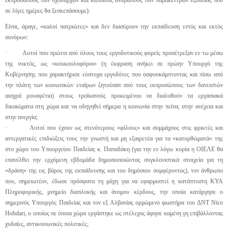
σε λίγες ημέρες θα ξεσκεπάσουμε):
Είναι, άραγε, «καλοί πατριώτες» και δεν διασύρουν την εκπαίδευση εντός και εκτός
συνόρων:
· Αυτοί που πρώτοι από όλους τους εργοδοτικούς φορείς προσέτρεξαν εν τω μέσω
της νυκτός, ως «κουκουλοφόροι» (η έκφραση ανήκει σε πρώην Υπουργό της
Κυβέρνησης που χαρακτήρισε εύστοχα εργοδότες που οσφυοκάμπτοντας και πίσω από
την πλάτη των κοινωνικών εταίρων ζητούσαν από τους εκπροσώπους των δανειστών
αισχρά ρουσφέτια) στους τροϊκανούς προκειμένου να διαλυθούν τα εργασιακά
δικαιώματα στη χώρα και να οδηγηθεί σήμερα η κοινωνία στην πείνα, στην ανέχεια και
στην ανεργία;
· Αυτοί που έχουν ως στενότερους «φίλους» και συμμάχους στις φρικτές και
αντεργατικές επιδιώξεις τους την γνωστή και μη εξαιρετέα για τα «κατορθώματά» της
στο χώρο του Υπουργείου Παιδείας κ. Παπαδάκη (για την εν λόγω κυρία η ΟΙΕΛΕ θα
επανέλθει την ερχόμενη εβδομάδα δημοσιοποιώντας συγκλονιστικά στοιχεία για τη
«δράση» της εις βάρος της εκπαίδευσης και του δημόσιου συμφέροντος), τον άνθρωπο
που, σημειωτέον, έδωσε πρόσφατα τη μάχη για να εφαρμοστεί η κατάπτυστη ΚΥΑ
Πληροφορικής, μνημείο διαπλοκής και άνομου κέρδους, την οποία κατάργησε ο
σημερινός Υπουργός Παιδείας και τον εξ Αλβανίας ορμώμενο φωστήρα του ΔΝΤ Nico
Hobdari, ο οποίος σε όποια χώρα εργάστηκε ως στέλεχος άφησε καμένη γη επιβάλλοντας
χυδαίες, αντικοινωνικές πολιτικές;