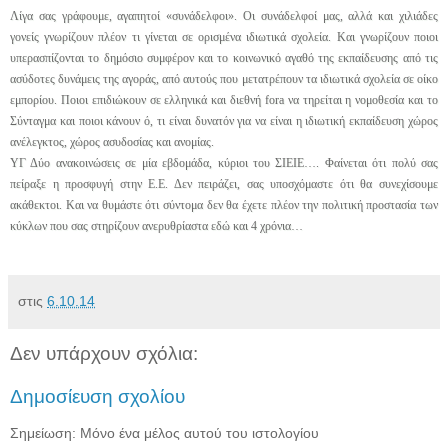
Λίγα σας γράφουμε, αγαπητοί «συνάδελφοι». Οι συνάδελφοί μας, αλλά και χιλιάδες
γονείς γνωρίζουν πλέον τι γίνεται σε ορισμένα ιδιωτικά σχολεία. Και γνωρίζουν ποιοι
υπερασπίζονται το δημόσιο συμφέρον και το κοινωνικό αγαθό της εκπαίδευσης από τις
ασύδοτες δυνάμεις της αγοράς, από αυτούς που μετατρέπουν τα ιδιωτικά σχολεία σε οίκο
εμπορίου. Ποιοι επιδιώκουν σε ελληνικά και διεθνή fora να τηρείται η νομοθεσία και το
Σύνταγμα και ποιοι κάνουν ό, τι είναι δυνατόν για να είναι η ιδιωτική εκπαίδευση χώρος
ανέλεγκτος, χώρος ασυδοσίας και ανομίας.
ΥΓ Δύο ανακοινώσεις σε μία εβδομάδα, κύριοι του ΣΙΕΙΕ…. Φαίνεται ότι πολύ σας
πείραξε η προσφυγή στην Ε.Ε. Δεν πειράζει, σας υποσχόμαστε ότι θα συνεχίσουμε
ακάθεκτοι. Και να θυμάστε ότι σύντομα δεν θα έχετε πλέον την πολιτική προστασία των
κύκλων που σας στηρίζουν ανερυθρίαστα εδώ και 4 χρόνια…
στις
6.10.14
Δεν υπάρχουν σχόλια:
Δημοσίευση σχολίου
Σημείωση: Μόνο ένα μέλος αυτού του ιστολογίου