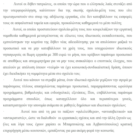
· Αυτοί οι δήθεν πατριώτες, οι οποίοι την ώρα που ο ελληνικός λαός στενάζει από
την υπερφορολόγηση, καλύπτουν δια της σιωπής σχολεία-μέλη τους που είτε
πρωταγωνιστούν στο σπορ της αδήλωτης εργασίας, είτε δεν καταβάλλουν τις εισφορές
τους σε ασφαλιστικά ταμεία και εφορία, προκαλώντας καθημερινά το μέσο πολίτη;
· Αυτοί, οι οποίοι προστατεύουν σχολεία-μέλη τους που κουρελιάζουν την εργατική
νομοθεσία καθημερινά μετατρέποντας σε είλωτες τους ιδιωτικούς εκπαιδευτικούς, που
εμπνεύστηκαν την κομπίνα της δήθεν νέας αδειοδότησης για να απολύσουν μαζικά το
προσωπικό και να μην καταβάλλουν τα χρέη τους, που υποχρεώνουν ιδιωτικούς
νηπιαγωγούς σε 8ωρη εργασία με 300 ευρώ το μήνα, που κρύβουν παράνομο προσωπικό
σε αποθήκες και αποχωρητήρια για να μην τους ανακαλύψει ο εποπτικός έλεγχος, που
απειλούν με απόλυση όποιον «τολμά» να έχει κοινωνική-συνδικαλιστική δράση, όποιον
έχει διεκδικήσει τη νομιμότητα μέσα στο σχολείο του;
· Αυτοί που κάνουν τα στραβά μάτια, όταν ιδιωτικά σχολεία γεμίζουν την αγορά με
παράνομους τίτλους απασχολώντας παράνομο προσωπικό, παραχαράσσοντας ωρολόγια
προγράμματα, βαθμολογίες και ενδοσχολικές εξετάσεις; Που, επιβάλλοντας παράνομα
προγράμματα σπουδών, όπως καταγγέλλουν όλο και περισσότεροι γονείς,
καταστρατηγούν την ισονομία ανάμεσα σε μαθητές δημόσιων και ιδιωτικών σχολείων;
· Αυτοί που από τη μια το παίζουν «φιλελεύθεροι», «αντισοβιετικοί» και
«αντικρατιστές», ώστε να διαλυθούν οι εργασιακές σχέσεις και από την άλλη ζητούν ως
(λες και λίγα τους έχουν χαρίσει οι Μπαμπινιώτης και Αρβανιτόπουλος) κρατική
επιχορήγηση μέσω κουπονιών, εμπαίζοντας για μια ακόμη φορά την κοινωνία;