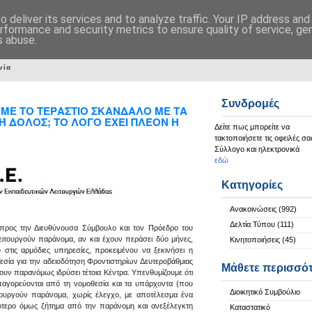
 deliver its services and to analyze traffic. Your IP address an
rformance and security metrics to ensure quality of service, g
s abuse.
νία
Συνδρομές
ΜΕ ΤΟ ΤΕΡΑΣΤΙΟ ΣΚΑΝΔΑΛΟ ΜΕ ΤΑ
Ή ΔΟΛΟΣ; ΤΟ ΛΟΓΟ ΕΧΕΙ ΠΛΕΟΝ Η
Δείτε πως μπορείτε να
τακτοποιήσετε τις οφειλές σα
Σύλλογο και ηλεκτρονικά
εδώ
Κατηγορίες
Ανακοινώσεις
(992)
Δελτία Τύπου
(111)
 προς την Διευθύνουσα Σύμβουλο και τον Πρόεδρο του
τουργούν παράνομα, αν και έχουν περάσει δύο μήνες,
Κινητοποιήσεις
(45)
τις αρμόδιες υπηρεσίες, προκειμένου να ξεκινήσει η
θεσία για την αδειοδότηση Φροντιστηρίων Δευτεροβάθμιας
Μάθετε περισσό
 παρανόμως ιδρύσει τέτοια Κέντρα. Υπενθυμίζουμε ότι
απαγορεύονται από τη νομοθεσία και τα υπάρχοντα (που
Διοικητικό Συμβούλιο
ιτουργούν παράνομα, χωρίς έλεγχο, με αποτέλεσμα ένα
ιότερο όμως ζήτημα από την παράνομη και ανεξέλεγκτη
Καταστατικό