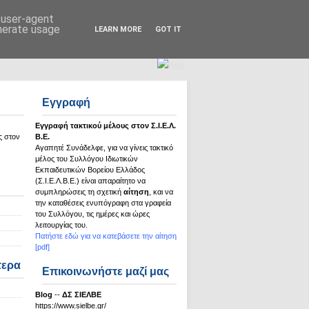
Σ.Ι.Ε.Λ.Β.Ε.
d user-agent
enerate usage
LEARN MORE
GOT IT
Εγγραφή
Εγγραφή τακτικού μέλους στον Σ.Ι.Ε.Λ.
ς στον
Β.Ε.
Αγαπητέ Συνάδελφε, για να γίνεις τακτικό
μέλος του Συλλόγου Ιδιωτικών
Εκπαιδευτικών Βορείου Ελλάδος
(Σ.Ι.Ε.Λ.Β.Ε.) είναι απαραίτητο να
συμπληρώσεις τη σχετική
αίτηση
, και να
την καταθέσεις ενυπόγραφη στα γραφεία
του Συλλόγου, τις ημέρες και ώρες
λειτουργίας του.
Πατήστε εδώ για να κατεβάσετε την αίτηση
[pdf]
τερα
Επικοινωνήστε μαζί μας
Βlog
--
ΔΣ ΣΙΕΛΒΕ
https://www.sielbe.gr/