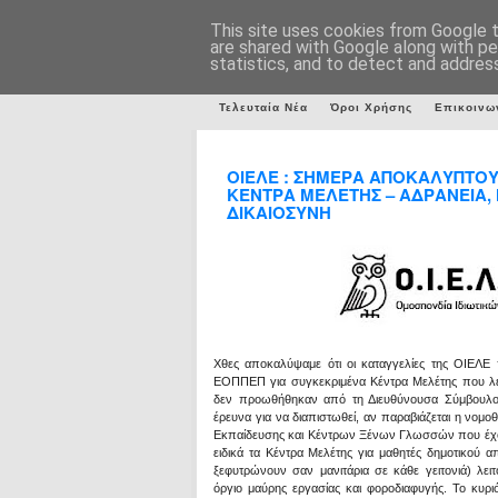
This site uses cookies from Google to
are shared with Google along with pe
statistics, and to detect and addres
Τελευταία Νέα
Όροι Χρήσης
Επικοινω
ΟΙΕΛΕ : ΣΗΜΕΡΑ ΑΠΟΚΑΛΥΠΤΟΥ
ΚΕΝΤΡΑ ΜΕΛΕΤΗΣ – ΑΔΡΑΝΕΙΑ, 
ΔΙΚΑΙΟΣΥΝΗ
Χθες αποκαλύψαμε ότι οι καταγγελίες της ΟΙΕΛΕ
ΕΟΠΠΕΠ για συγκεκριμένα Κέντρα Μελέτης που λει
δεν προωθήθηκαν από τη Διευθύνουσα Σύμβουλο σ
έρευνα για να διαπιστωθεί, αν παραβιάζεται η νομο
Εκπαίδευσης και Κέντρων Ξένων Γλωσσών που έχουν
ειδικά τα Κέντρα Μελέτης για μαθητές δημοτικού 
ξεφυτρώνουν σαν μανιτάρια σε κάθε γειτονιά) λε
όργιο μαύρης εργασίας και φοροδιαφυγής. Το κυρ