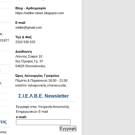
Blog - Αρθογραφία
https://sielbe-views.blogspot.com
Ε-mail
sielbe@gmail.com
ας
Τηλ & Φαξ
2/1977
2310 530 533
Διεύθυνση
Λέοντος Σοφού 10
5ος Όροφος Γρ. 37
54625 Θεσσαλονίκη
ς
Ώρες Λειτουργίας Γραφείου
Πέμπτη & Παρασκευή 18:00 - 21:00
ς
κατόπιν τηλεφωνικής επικοινωνίας
Σ.Ι.Ε.Λ.Β.Ε. Newsletter
Εγγραφή στην Υπηρεσία Αποστολής
Ενημερωτικών E-mail
e-mail:
εις
ώσεις