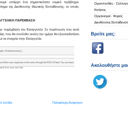
ουμε υπάρχει ένα σημαντικότατο νομικό πρόβλημα.
Ομοσπονδίες - Σύλλογο
ίτημα της Διεύθυνσης Ιδιωτικής Εκπαίδευσης, το οποίο,
Κινήσεις
Οργανισμοί - Φορείς
ΣΑΓΓΕΛΙΚΗ ΠΑΡΕΜΒΑΣΗ
Διευθύνσεις Εκπαίδευσ
την παρέμβαση του Εισαγγελέα. Σε περίπτωση που αυτό
Βρείτε μας:
δίας που θα συνέλθει εκείνη την ημέρα θα εξουσιοδοτήσει
α τα στοιχεία στην Εισαγγελία.
ρία:
Ανακοινώσεις
|
can follow any responses to this entry through the
RSS 2.0
feed. You can
leave
Ακολουθήστε μας
kback
from your own site.
κή σελίδα
Παλαιότερη Ανάρτηση