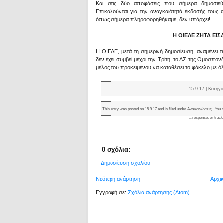
Και στις δύο αποφάσεις που σήμερα δημοσιεύ
Επικαλούνται για την αναγκαιότητά έκδοσής τους α
όπως σήμερα πληροφορηθήκαμε, δεν υπάρχει!
Η ΟΙΕΛΕ ΖΗΤΑ ΕΙ
Η ΟΙΕΛΕ, μετά τη σημερινή δημοσίευση, αναμένει 
δεν έχει συμβεί μέχρι την Τρίτη, το ΔΣ της Ομοσπον
μέλος του προκειμένου να καταθέσει το φάκελο με όλ
15.9.17
|
Κατηγο
This entry was posted on 15.9.17 and is filed under
Ανακοινώσεις
. You 
a response
, or
trac
0 σχόλια:
Δημοσίευση σχολίου
Νεότερη ανάρτηση
Αρχι
Εγγραφή σε:
Σχόλια ανάρτησης (Atom)