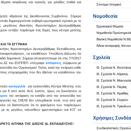
θέματα ασφάλειας και υγιεινής για χιλιάδες παιδιά και
Σύντομο Ιστορικό
Νομοθεσία
ήγητη αδράνεια της Διευθύνουσας Συμβούλου. Σήμερα
ποία δημιουργούνται σοβαρά ερωτηματικά σχετικά με το
 μεγάλους ιδιοκτήτες Φροντιστηρίων Δευτεροβάθμιας
Εργασιακά Θέματα
υν εντάξει παράνομα στις δομές τους κέντρα μελέτης
Νομοθεσία Προϋπηρεσί
Βασική Νομοθεσία Ν.68
 ΚΑΙ ΤΑ ΕΓΓΡΑΦΑ
Άδεια ανατροφής τέκνου
ήτες Φροντιστηρίων Δευτεροβάθμιας Εκπαίδευσης και
πικαιροποιήσουν, να καταθέτουν Υπεύθυνη Δήλωση ότι
Σχολεία
αιδιά δημοτικού. Σήμερα αποκαλύπτουμε ότι στις 7/7/2017
ς του ΔΣ του ΕΟΠΠΕΠ υπέγραψε
απόφαση
, σύμφωνα με
τοσελίδα του Οργανισμού! Τούτο, κατά την εκτίμηση κάθε
Ιδ. Σχολεία Ν. Θεσ/νίκη
στους επιχειρηματίες που δεν ήθελαν να καταθέσουν την
Ιδ. Σχολεία Ν. Λάρισας
Ιδ. Σχολεία Ν. Μαγνησία
στειλε
καταγγελία
για εκατοντάδες Κέντρα Μελέτης που
Ιδ. Σχολεία Ν. Πιερίας
α για 8 από αυτά. Αντί, λοιπόν, όμως να ξεκινήσουν οι
Ιδ. Σχολεία Ν. Ημαθίας
κρινε
την απόφαση να κατέβει από την ιστοσελίδα του
Ιδ. Σχολεία Ν. Σερρών
αγγελίες της ΟΙΕΛΕ δεν ελέγχθηκαν ποτέ, ενώ από μια
κολα να διαπιστώσει ότι το φαινόμενο των παράνομων
Ιδ. Σχολεία Ν. Τρικάλων
ς με τις μεγάλες «αλυσίδες» φροντιστηρίων και ΚΞΓ να
Χρήσιμες Συνδέσ
ΡΚΤΟ ΑΙΤΗΜΑ ΤΗΣ Δ/ΝΣΗΣ ΙΔ. ΕΚΠΑΙΔΕΥΣΗΣ!
Συνδικαλιστικές Οργαν