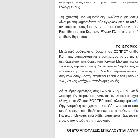
λειτουργία τους είναι ότι προκύπτουν σοβαρότατα 
εργαζόμενους.
Στη χθεσινή μας δημοσίευση μιλούσαμε για ανεξ
δίνουμε στη δημοσιότητα δύο έγγραφα από τα από ο
αν κάποιοι επιχείρησαν να προστατεύσουν τους
Εκπαίδευσης και Κέντρων Ξένων Γλωσσών που έχο
παιδιών δημοτικού.
ΤΟ ΙΣΤΟΡΙΚΟ
Μετά από ομόφωνη απόφαση του ΕΟΠΠΕΠ οι ιδιοκτ
ΚΞΓ ήταν υποχρεωμένοι, προκειμένου να να την ε
δεν διαθέτουν στις δομές τους Κέντρα Μελέτης για π
εντελώς αιφνιδιαστικά η Διευθύνουσα Σύμβουλο
την οποία η απόφαση αυτή δεν θα αναρτάται στην ισ
νοήμονα αναγνώστη, αποτελεί κλείσιμο του ματιού 
Υ.Δ., καθώς κατέχουν παράνομες δομές.
Δέκα μέρες αργότερα, στις 17/7/2017, η ΟΙΕΛΕ απέ
λειτουργούν παράνομα, δίνοντας αναλυτικά στοιχεί
έλεγχοι, το ΔΣ του ΕΟΠΠΕΠ κατά πλειοψηφία
ενέ
Οργανισμού η υποχρέωση για Υ.Δ.! Φυσικά οι κατ
μικρή έρευνα στο διαδίκτυο μπορεί ο καθένας εύ
Κέντρων Μελέτης έχει λάβει εκρηκτικές διαστάσει
πρωταγωνιστούν στην παρανομία.
ΟΙ ΔΥΟ ΑΠΟΦΑΣΕΙΣ ΕΠΙΚΑΛΟΥΝΤΑΙ ΑΝΥΠΑ