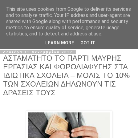
This site uses cookies from Google to deliver its services
Σ.Ι.Ε.Λ.Β.Ε.
and to analyze traffic. Your IP address and user-agent are
shared with Google along with performance and security
metrics to ensure quality of service, generate usage
Ο επίσημος ιστότοπος του Συλλόγου Ιδιωτικών
statistics, and to detect and address abuse.
Εκπαιδευτικών Λειτουργών Βόρειας Ελλάδας
LEARN MORE
GOT IT
Δευτέρα 11 Δεκεμβρίου 2017
ΑΣΤΑΜΑΤΗΤΟ ΤΟ ΠΑΡΤΙ ΜΑΥΡΗΣ
ΕΡΓΑΣΙΑΣ ΚΑΙ ΦΟΡΟΔΙΑΦΥΓΗΣ ΣΤΑ
ΙΔΙΩΤΙΚΑ ΣΧΟΛΕΙΑ – ΜΟΛΙΣ ΤΟ 10%
ΤΩΝ ΣΧΟΛΕΙΩΝ ΔΗΛΩΝΟΥΝ ΤΙΣ
ΔΡΑΣΕΙΣ ΤΟΥΣ