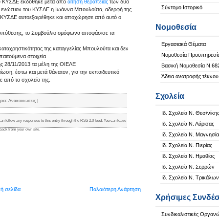
ου ΚΥΣΔΕ εκδόθηκε μετά από
αίτηση θεραπείας
των δύο
Σύντομο Ιστορικό
 ενώπιον του ΚΥΣΔΕ η Ιωάννα Μπουλούτα, αδερφή της
ο ΚΥΣΔΕ αυτοεξαιρέθηκε και αποχώρησε από αυτό ο
Νομοθεσία
 υπόθεσης, το Συμβούλιο ομόφωνα αποφάσισε τα
Εργασιακά Θέματα
καταχρηστικότητας της καταγγελίας Μπουλούτα και δεν
Νομοθεσία Προϋπηρεσί
παιτούμενα στοιχεία
ς 28/11/2013 τα μέλη της ΟΙΕΛΕ
Βασική Νομοθεσία Ν.68
ωση, έστω και μετά θάνατον, για την εκπαιδευτικό
Άδεια ανατροφής τέκνου
 από το σχολείο της.
Σχολεία
ρία:
Ανακοινώσεις
|
Ιδ. Σχολεία Ν. Θεσ/νίκη
can follow any responses to this entry through the
RSS 2.0
feed. You can
leave
Ιδ. Σχολεία Ν. Λάρισας
kback
from your own site.
Ιδ. Σχολεία Ν. Μαγνησία
Ιδ. Σχολεία Ν. Πιερίας
Ιδ. Σχολεία Ν. Ημαθίας
Ιδ. Σχολεία Ν. Σερρών
Ιδ. Σχολεία Ν. Τρικάλων
κή σελίδα
Παλαιότερη Ανάρτηση
Χρήσιμες Συνδέσ
Συνδικαλιστικές Οργαν