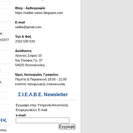
Blog - Αρθογραφία
https://sielbe-views.blogspot.com
Ε-mail
sielbe@gmail.com
ας
Τηλ & Φαξ
2/1977
2310 530 533
Διεύθυνση
Λέοντος Σοφού 10
5ος Όροφος Γρ. 37
54625 Θεσσαλονίκη
ς
Ώρες Λειτουργίας Γραφείου
Πέμπτη & Παρασκευή 18:00 - 21:00
ς
κατόπιν τηλεφωνικής επικοινωνίας
Σ.Ι.Ε.Λ.Β.Ε. Newsletter
Εγγραφή στην Υπηρεσία Αποστολής
Ενημερωτικών E-mail
e-mail:
εις
ώσεις