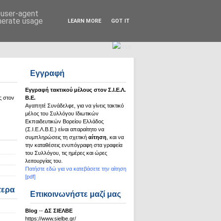
Σ.Ι.Ε.Λ.Β.Ε.
d user-agent
enerate usage
LEARN MORE
GOT IT
Εγγραφή
Εγγραφή τακτικού μέλους στον Σ.Ι.Ε.Λ.
ς στον
Β.Ε.
Αγαπητέ Συνάδελφε, για να γίνεις τακτικό
μέλος του Συλλόγου Ιδιωτικών
Εκπαιδευτικών Βορείου Ελλάδος
(Σ.Ι.Ε.Λ.Β.Ε.) είναι απαραίτητο να
συμπληρώσεις τη σχετική
αίτηση
, και να
την καταθέσεις ενυπόγραφη στα γραφεία
του Συλλόγου, τις ημέρες και ώρες
λειτουργίας του.
Πατήστε εδώ για να κατεβάσετε την αίτηση
[pdf]
τερα
Επικοινωνήστε μαζί μας
Βlog
--
ΔΣ ΣΙΕΛΒΕ
https://www.sielbe.gr/