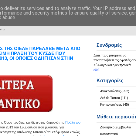
 deliver its services and to analyze traffic. Your IP address an
rformance and security metrics to ensure quality of service, g
s abuse.
νία
Συνδρομές
Σ ΤΗΣ ΟΙΕΛΕ ΠΑΡΕΛΑΒΕ ΜΕΤΑ ΑΠΟ
ΣΙΜΗ ΠΡΑΞΗ ΤΟΥ ΚΥΣΔΕ ΠΟΥ
Δείτε πως μπορείτε να
013, ΟΙ ΟΠΟΙΕΣ ΟΔΗΓΗΣΑΝ ΣΤΗΝ
τακτοποιήσετε τις οφειλές σα
Σύλλογο και ηλεκτρονικά
εδώ
Κατηγορίες
Ανακοινώσεις
(992)
Δελτία Τύπου
(111)
Κινητοποιήσεις
(45)
Μάθετε περισσό
ης Ομοσπονδίας, και δίνει στην δημοσιότητα
Πράξη του
 του 2013 του Συμβουλίου που μιλούσαν για
Διοικητικό Συμβούλιο
στικότητα της απόλυσης Μπουλούτα, ελήφθησαν κακώς,
Καταστατικό