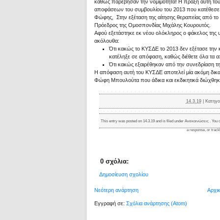
καθώς παρέβησαν την νομιμότητα! Η πράξη αυτή τ
αποφάσεων του συμβουλίου του 2013 που κατέθεσε
Φώφης, Στην εξέταση της αίτησης θεραπείας από τ
Πρόεδρος της Ομοσπονδίας Μιχάλης Κουρουτός.
Αφού εξετάστηκε εκ νέου ολόκληρος ο φάκελος της
ακόλουθα:
Ότι κακώς το ΚΥΣΔΕ το 2013 δεν εξέτασε την 
κατέληξε σε απόφαση, καθώς διέθετε όλα τα α
Ότι κακώς εξαιρέθηκαν από την συνεδρίαση τη
Η απόφαση αυτή του ΚΥΣΔΕ αποτελεί μία ακόμη δικαί
Φώφη Μπουλούτα που άδικα και εκδικητικά διώχθηκε
14.3.19
|
Κατηγο
This entry was posted on 14.3.19 and is filed under
Ανακοινώσεις
. You 
a response
, or
trac
0 σχόλια:
Δημοσίευση σχολίου
Νεότερη ανάρτηση
Αρχι
Εγγραφή σε:
Σχόλια ανάρτησης (Atom)