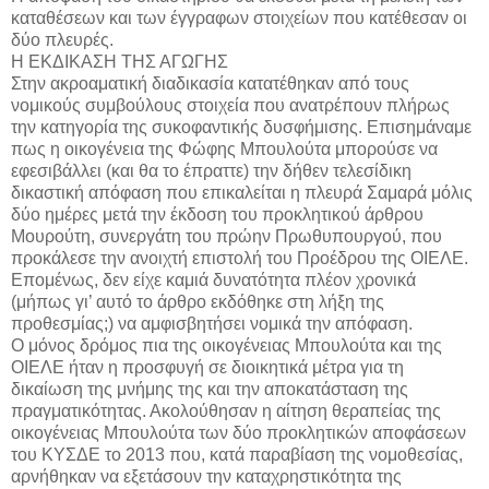
καταθέσεων και των έγγραφων στοιχείων που κατέθεσαν οι
δύο πλευρές.
Η ΕΚΔΙΚΑΣΗ ΤΗΣ ΑΓΩΓΗΣ
Στην ακροαματική διαδικασία κατατέθηκαν από τους
νομικούς συμβούλους στοιχεία που ανατρέπουν πλήρως
την κατηγορία της συκοφαντικής δυσφήμισης. Επισημάναμε
πως η οικογένεια της Φώφης Μπουλούτα μπορούσε να
εφεσιβάλλει (και θα το έπραττε) την δήθεν τελεσίδικη
δικαστική απόφαση που επικαλείται η πλευρά Σαμαρά μόλις
δύο ημέρες μετά την έκδοση του προκλητικού άρθρου
Μουρούτη, συνεργάτη του πρώην Πρωθυπουργού, που
προκάλεσε την ανοιχτή επιστολή του Προέδρου της ΟΙΕΛΕ.
Επομένως, δεν είχε καμιά δυνατότητα πλέον χρονικά
(μήπως γι’ αυτό το άρθρο εκδόθηκε στη λήξη της
προθεσμίας;) να αμφισβητήσει νομικά την απόφαση.
Ο μόνος δρόμος πια της οικογένειας Μπουλούτα και της
ΟΙΕΛΕ ήταν η προσφυγή σε διοικητικά μέτρα για τη
δικαίωση της μνήμης της και την αποκατάσταση της
πραγματικότητας. Ακολούθησαν η αίτηση θεραπείας της
οικογένειας Μπουλούτα των δύο προκλητικών αποφάσεων
του ΚΥΣΔΕ το 2013 που, κατά παραβίαση της νομοθεσίας,
αρνήθηκαν να εξετάσουν την καταχρηστικότητα της