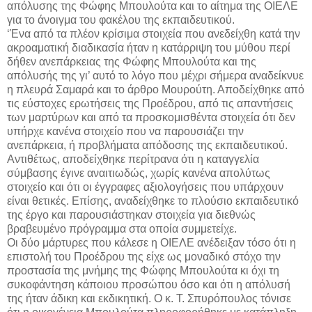
απόλυσης της Φώφης Μπουλούτα και το αίτημα της ΟΙΕΛΕ
για το άνοιγμα του φακέλου της εκπαιδευτικού.
‘Ένα από τα πλέον κρίσιμα στοιχεία που ανεδείχθη κατά την
ακροαματική διαδικασία ήταν η κατάρριψη του μύθου περί
δήθεν ανεπάρκειας της Φώφης Μπουλούτα και της
απόλυσής της γι’ αυτό το λόγο που μέχρι σήμερα αναδείκνυε
η πλευρά Σαμαρά και το άρθρο Μουρούτη. Αποδείχθηκε από
τις εύστοχες ερωτήσεις της Προέδρου, από τις απαντήσεις
των μαρτύρων και από τα προσκομισθέντα στοιχεία ότι δεν
υπήρχε κανένα στοιχείο που να παρουσιάζει την
ανεπάρκεια, ή προβλήματα απόδοσης της εκπαιδευτικού.
Αντιθέτως, αποδείχθηκε περίτρανα ότι η καταγγελία
σύμβασης έγινε αναιτιωδώς, χωρίς κανένα απολύτως
στοιχείο και ότι οι έγγραφες αξιολογήσεις που υπάρχουν
είναι θετικές. Επίσης, αναδείχθηκε το πλούσιο εκπαιδευτικό
της έργο και παρουσιάστηκαν στοιχεία για διεθνώς
βραβευμένο πρόγραμμα στα οποία συμμετείχε.
Οι δύο μάρτυρες που κάλεσε η ΟΙΕΛΕ ανέδειξαν τόσο ότι η
επιστολή του Προέδρου της είχε ως μοναδικό στόχο την
προστασία της μνήμης της Φώφης Μπουλούτα κι όχι τη
συκοφάντηση κάποιου προσώπου όσο και ότι η απόλυσή
της ήταν άδικη και εκδικητική. Ο κ. Τ. Σπυρόπουλος τόνισε