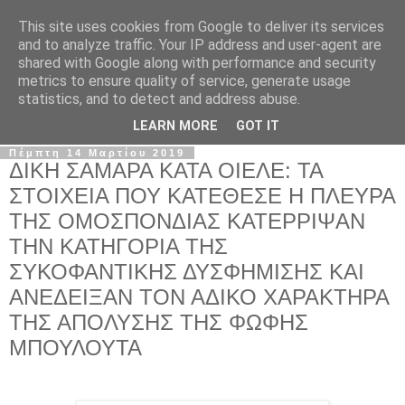
This site uses cookies from Google to deliver its services
Σ.Ι.Ε.Λ.Β.Ε.
and to analyze traffic. Your IP address and user-agent are
shared with Google along with performance and security
metrics to ensure quality of service, generate usage
Ο επίσημος ιστότοπος του Συλλόγου Ιδιωτικών
statistics, and to detect and address abuse.
Εκπαιδευτικών Λειτουργών Βόρειας Ελλάδας
LEARN MORE
GOT IT
Πέμπτη 14 Μαρτίου 2019
ΔΙΚΗ ΣΑΜΑΡΑ ΚΑΤΑ ΟΙΕΛΕ: ΤΑ
ΣΤΟΙΧΕΙΑ ΠΟΥ ΚΑΤΕΘΕΣΕ Η ΠΛΕΥΡΑ
ΤΗΣ ΟΜΟΣΠΟΝΔΙΑΣ ΚΑΤΕΡΡΙΨΑΝ
ΤΗΝ ΚΑΤΗΓΟΡΙΑ ΤΗΣ
ΣΥΚΟΦΑΝΤΙΚΗΣ ΔΥΣΦΗΜΙΣΗΣ ΚΑΙ
ΑΝΕΔΕΙΞΑΝ ΤΟΝ ΑΔΙΚΟ ΧΑΡΑΚΤΗΡΑ
ΤΗΣ ΑΠΟΛΥΣΗΣ ΤΗΣ ΦΩΦΗΣ
ΜΠΟΥΛΟΥΤΑ