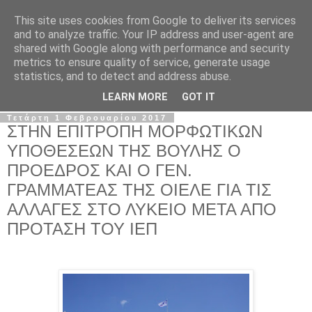
This site uses cookies from Google to deliver its services
Σ.Ι.Ε.Λ.Β.Ε.
and to analyze traffic. Your IP address and user-agent are
shared with Google along with performance and security
metrics to ensure quality of service, generate usage
Ο επίσημος ιστότοπος του Συλλόγου Ιδιωτικών
statistics, and to detect and address abuse.
Εκπαιδευτικών Λειτουργών Βόρειας Ελλάδας
LEARN MORE
GOT IT
Τετάρτη 1 Φεβρουαρίου 2017
ΣΤΗΝ ΕΠΙΤΡΟΠΗ ΜΟΡΦΩΤΙΚΩΝ
ΥΠΟΘΕΣΕΩΝ ΤΗΣ ΒΟΥΛΗΣ Ο
ΠΡΟΕΔΡΟΣ ΚΑΙ Ο ΓΕΝ.
ΓΡΑΜΜΑΤΕΑΣ ΤΗΣ ΟΙΕΛΕ ΓΙΑ ΤΙΣ
ΑΛΛΑΓΕΣ ΣΤΟ ΛΥΚΕΙΟ ΜΕΤΑ ΑΠΟ
ΠΡΟΤΑΣΗ ΤΟΥ ΙΕΠ