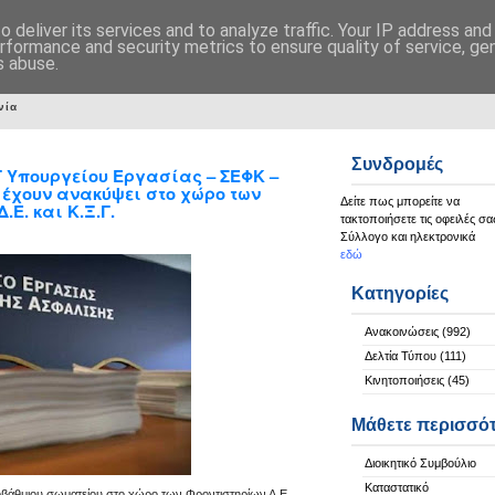
 deliver its services and to analyze traffic. Your IP address an
rformance and security metrics to ensure quality of service, g
s abuse.
νία
Συνδρομές
Γ Υπουργείου Εργασίας – ΣΕΦΚ –
 έχουν ανακύψει στο χώρο των
Δείτε πως μπορείτε να
Ε. και Κ.Ξ.Γ.
τακτοποιήσετε τις οφειλές σα
Σύλλογο και ηλεκτρονικά
εδώ
Κατηγορίες
Ανακοινώσεις
(992)
Δελτία Τύπου
(111)
Κινητοποιήσεις
(45)
Μάθετε περισσό
Διοικητικό Συμβούλιο
Καταστατικό
βάθμιου σωματείου στο χώρο των Φροντιστηρίων Δ.Ε.,