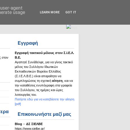
Σ.Ι.Ε.Λ.Β.Ε.
d user-agent
enerate usage
LEARN MORE
GOT IT
Εγγραφή
Εγγραφή τακτικού μέλους στον Σ.Ι.Ε.Λ.
ς στον
Β.Ε.
Αγαπητέ Συνάδελφε, για να γίνεις τακτικό
μέλος του Συλλόγου Ιδιωτικών
Εκπαιδευτικών Βορείου Ελλάδος
(Σ.Ι.Ε.Λ.Β.Ε.) είναι απαραίτητο να
συμπληρώσεις τη σχετική
αίτηση
, και να
την καταθέσεις ενυπόγραφη στα γραφεία
του Συλλόγου, τις ημέρες και ώρες
λειτουργίας του.
Πατήστε εδώ για να κατεβάσετε την αίτηση
[pdf]
τερα
Επικοινωνήστε μαζί μας
Βlog
--
ΔΣ ΣΙΕΛΒΕ
https://www.sielbe.gr/