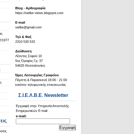
Blog - Αρθογραφία
https://sielbe-views.blogspot.com
Ε-mail
sielbe@gmail.com
ας
Τηλ & Φαξ
2/1977
2310 530 533
Διεύθυνση
Λέοντος Σοφού 10
5ος Όροφος Γρ. 37
54625 Θεσσαλονίκη
ς
Ώρες Λειτουργίας Γραφείου
Πέμπτη & Παρασκευή 18:00 - 21:00
ς
κατόπιν τηλεφωνικής επικοινωνίας
Σ.Ι.Ε.Λ.Β.Ε. Newsletter
Εγγραφή στην Υπηρεσία Αποστολής
Ενημερωτικών E-mail
e-mail:
εις
ώσεις