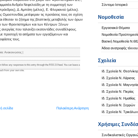
ραμματέα Ανδρέα Νεφελούδη με τη συμμετοχή των
Σύντομο Ιστορικό
όεδρος), Δ. Αμπάτη (μέλος), Ε. Φλεριανού (μέλος).
ης Ομοσπονδίας μετέφεραν τις προτάσεις τους σε σχέση
Νομοθεσία
ι έθεσαν το ζήτημα της βλαπτικής μεταβολής των όρων
υ των Φροντιστηρίων και των Κέντρων Ξένων
Εργασιακά Θέματα
 ανεργίας που ταλανίζει εκατοντάδες συναδέλφους.
ε προσοχή τα αιτήματα των εργαζόμενων και
Νομοθεσία Προϋπηρεσί
οφάσεις τους.
Βασική Νομοθεσία Ν.68
Άδεια ανατροφής τέκνου
ρία:
Ανακοινώσεις
|
Σχολεία
n follow any responses to this entry through the
RSS 2.0
feed. You can
leave a
back
from your own site.
Ιδ. Σχολεία Ν. Θεσ/νίκη
Ιδ. Σχολεία Ν. Λάρισας
Ιδ. Σχολεία Ν. Μαγνησία
Ιδ. Σχολεία Ν. Πιερίας
Ιδ. Σχολεία Ν. Ημαθίας
Ιδ. Σχολεία Ν. Σερρών
κή σελίδα
Παλαιότερη Ανάρτηση
Ιδ. Σχολεία Ν. Τρικάλων
Χρήσιμες Συνδέσ
Συνδικαλιστικές Οργαν