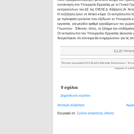
συνάντηση στο Υπουργείο Εργασίας με το Γενικό Γ
εκπροσώπων του ΔΣ της ΟΙΕΛΕ Δ. Κάζαγλη (Α΄ Αντιπρ
Η συζήτηση έγινε σε θετικό κλίμα. Οι εκπρόσωποι τ
με πρόσφατη εγκύκλιο που εξέδωσε το Υπουργείο κα
εργασίας για μεγάλο αριθμό εργαζόμενων του χώρο
Γλωσσών. Έθεσαν, τέλος, το ζήτημα του επιδόματος
Οι εκπρόσωποι του Υπουργείου Εργασίας άκουσαν μ
δεσμεύτηκαν ότι σύντομα θα ενημερώσουν για τις απ
9.2.18
|
Κατηγο
This entry was posted on 9.2.18 and is filed under
Ανακοινώσεις
. You ca
response
, or
track
0 σχόλια:
Δημοσίευση σχολίου
Νεότερη ανάρτηση
Αρχι
Εγγραφή σε:
Σχόλια ανάρτησης (Atom)