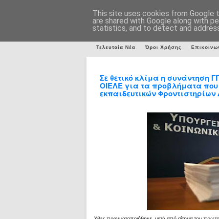
This site uses cookies from Google to
are shared with Google along with pe
statistics, and to detect and addres
Τελευταία Νέα
Όροι Χρήσης
Επικοινω
Σε θετικό κλίμα η συνάντηση Γ
ΟΙΕΛΕ για τα προβλήματα που
εκπαιδευτικών Φροντιστηρίων Δ.
Χθες πραγματοποιήθηκε, μετά από αίτημα του πρωτο